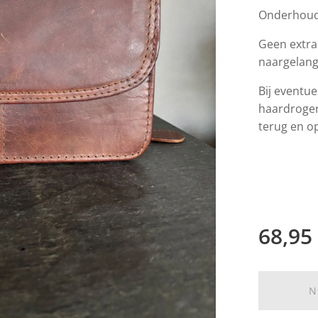
Onderhoud
Geen extra
naargelang
Bij eventue
haardroger 
terug en o
68,95
N