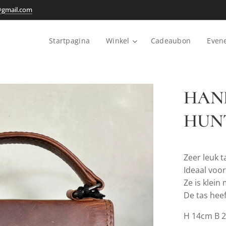
@gmail.com
Startpagina
Winkel
Cadeaubon
Even
HAN
HUN
Zeer leuk t
Ideaal voor
Ze is klein
De tas hee
H 14cm B 