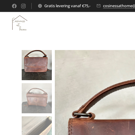
Gratis levering vanaf €75,-
cosinessathome