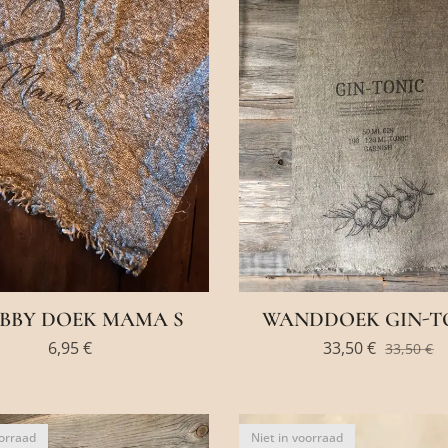
BBY DOEK MAMA S
WANDDOEK GIN-T
6,95
€
33,50
€
33,50
€
oorraad
Niet in voorraad