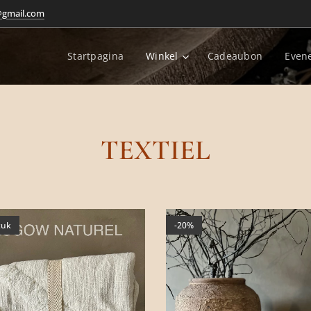
@gmail.com
Startpagina
Winkel
Cadeaubon
Even
TEXTIEL
tuk
-20%