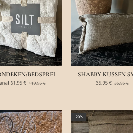
NDEKEN/BEDSPREI
SHABBY KUSSEN S
anaf
61,95
€
35,95
€
119,95
€
35,95
€
-20%