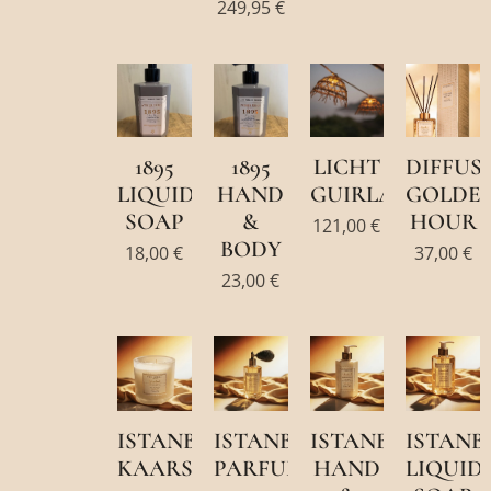
249,95
€
1895
1895
LICHT
DIFFUS
LIQUID
HAND
GUIRLANDE
GOLDE
SOAP
&
HOUR
121,00
€
BODY
18,00
€
37,00
€
23,00
€
ISTANBUL
ISTANBUL
ISTANBUL
ISTANB
KAARS
PARFUM
HAND
LIQUID