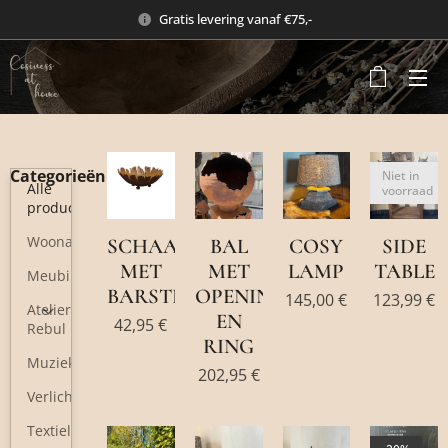
Gratis levering vanaf €75,-
Categorieën
Niet in
Alle
voorraad
producten
Woonaccessoires
SCHAAL
BAL
COSY
SIDE
MET
MET
LAMP
TABLE
Meubilair
BARSTEN
OPENING
145,00
€
123,99
€
Atelier
EN
42,95
€
Rebul
RING
Muziek
202,95
€
Verlichting
Textiel