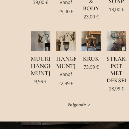
&
SOAP
39,00
€
Vanaf
BODY
18,00
€
25,00
€
23,00
€
MUURHAAK
HANGKANDELAAR
KRUK
STRAK
HANGKANDELAAR
MUNTJES
POT
73,99
€
MUNTJES
MET
Vanaf
DEKSEL
9,99
€
22,99
€
28,99
€
Volgende