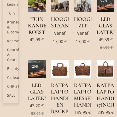
-20%
Lederwaren
Tuin
TUIN
HOOGLANDER
HOOGLANDER
LED
Kransen
KANDELAAR
STAAND
ZIT
GLAS
&
ROEST
LATERN
Bloemen
Vanaf
Vanaf
42,99
€
49,59
€
Kaarsen
17,00
€
17,00
€
61,99
€
Geurblokjes
&
Geurstokjes
-20%
Beauty
Cadeaubon
LED
RATPACK
RATPACK
RATPA
CHRISTMAS
GLAS
LAPTOP
LAPTOP
LAPTO
SALE
LATERNE
HANDBAG
MESSENGER
HANDB
EN
HANDBAG
17INCH
43,20
€
BACKPACK
199,95
€
249,95
€
53,99
€