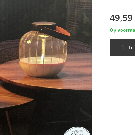
49,59
Op voorra
To