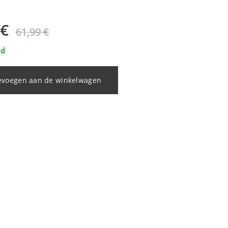
€
61,99
€
ad
evoegen aan de winkelwagen