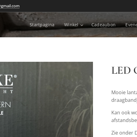
@gmail.com
Startpagina
Winkel
Cadeaubon
Even
LED 
Mooie lant
draagbandj
Kan ook w
afstandsbe
Zie onder 