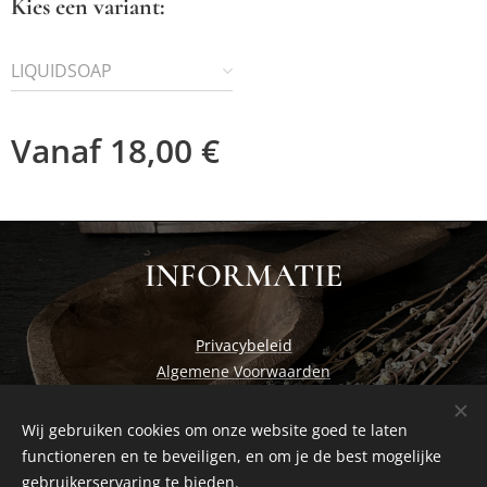
Kies een variant:
LIQUIDSOAP
Vanaf
18,00
€
INFORMATIE
Privacybeleid
Algemene Voorwaarden
Wij gebruiken cookies om onze website goed te laten
functioneren en te beveiligen, en om je de best mogelijke
Cosiness at home by Studio Nadia
Cookies
gebruikerservaring te bieden.