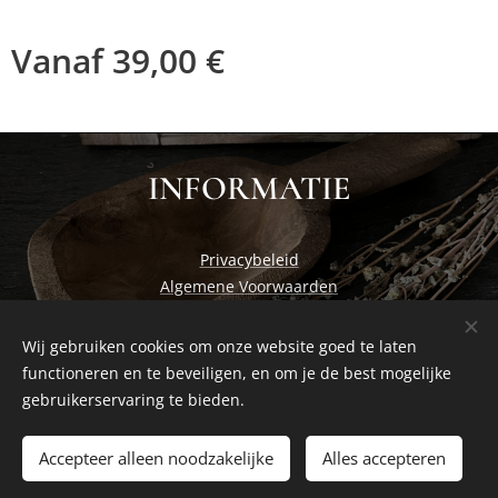
Vanaf
39,00
€
INFORMATIE
Privacybeleid
Algemene Voorwaarden
Wij gebruiken cookies om onze website goed te laten
functioneren en te beveiligen, en om je de best mogelijke
Cosiness at home by Studio Nadia
Cookies
gebruikerservaring te bieden.
Toevoegen aan de winkelwagen
Accepteer alleen noodzakelijke
Alles accepteren