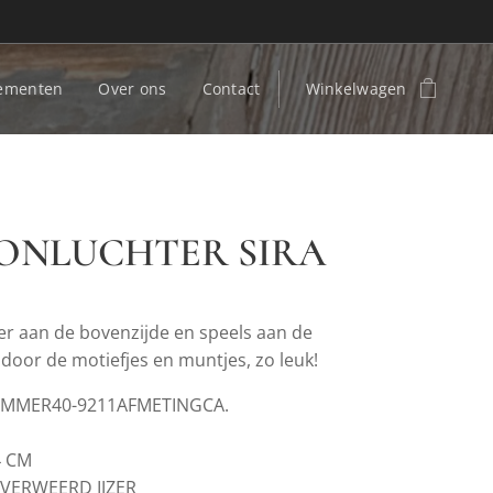
ementen
Over ons
Contact
Winkelwagen
ONLUCHTER SIRA
ber aan de bovenzijde en speels aan de
door de motiefjes en muntjes, zo leuk!
UMMER40-9211AFMETINGCA.
4 CM
VERWEERD IJZER