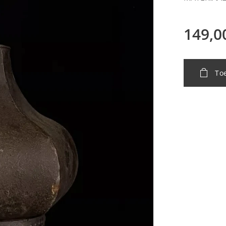
149,0
To