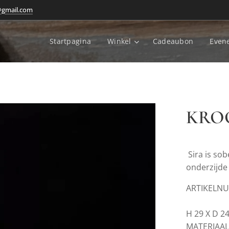
@gmail.com
Startpagina
Winkel
Cadeaubon
Even
KRO
Sira is so
onderzijde 
ARTIKELN
H 29 X D 2
MATERIAAL