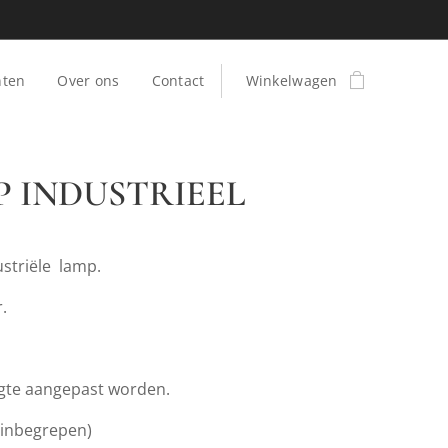
ten
Over ons
Contact
Winkelwagen
 INDUSTRIEEL
ustriële lamp.
.
gte aangepast worden.
 inbegrepen)