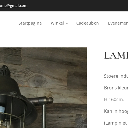
home@gmail.com
Startpagina
Winkel
Cadeaubon
Evenemen
LAMP
Stoere ind
Brons kleur
H 160cm.
Kan in hoo
(Lamp niet