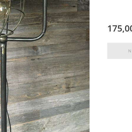
175,0
N