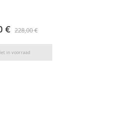
0
€
228,00
€
iet in voorraad