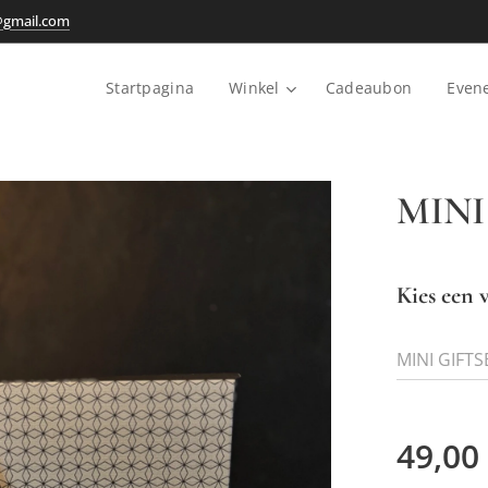
@gmail.com
Startpagina
Winkel
Cadeaubon
Even
MINI
Kies een v
MINI GIFTS
49,00