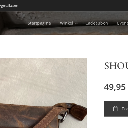
@gmail.com
Startpagina
Winkel
Cadeaubon
Even
SHO
49,95
To