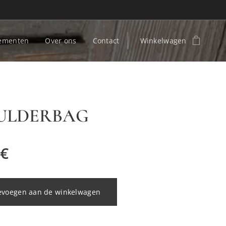
ementen
Over ons
Contact
Winkelwagen
ULDERBAG
€
evoegen aan de winkelwagen