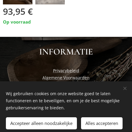
93,95
€
Op voorraad
INFORMATIE
Privacybeleid
Algemene Voorwaarden
Wij gebruiken cookies om onze website goed te laten
functioneren en te beveiligen, en om je de best mogelijke
Cosiness at home by Studio Nadia
Cookies
gebruikerservaring te bieden.
Toevoegen aan de winkelwagen
Accepteer alleen noodzakelijke
Alles accepteren