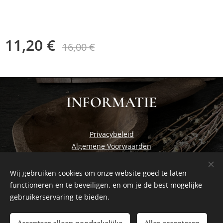
11,20
€
16,00
€
INFORMATIE
Privacybeleid
Algemene Voorwaarden
Wij gebruiken cookies om onze website goed te laten
functioneren en te beveiligen, en om je de best mogelijke
Cosiness at home by Studio Nadia
Cookies
gebruikerservaring te bieden.
Toevoegen aan de winkelwagen