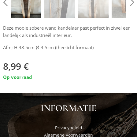
Deze mooie sobere wand kandelaar past perfect in ziwel een
landelijk als industrieël interieur.
Afm; H 48.5cm Ø 4.5cm (theelicht formaat)
8,99
€
Op voorraad
INFORMATIE
Privacybeleid
Algemene Voorwaarden