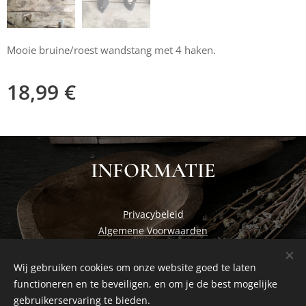
Mooie bruine/roest wandstang met 4 haken.
18,99
€
INFORMATIE
Privacybeleid
Algemene Voorwaarden
Wij gebruiken cookies om onze website goed te laten
functioneren en te beveiligen, en om je de best mogelijke
Cosiness at home by Studio Nadia
Cookies
gebruikerservaring te bieden.