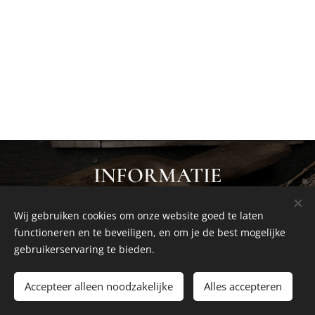
INFORMATIE
Wij gebruiken cookies om onze website goed te laten
Privacybeleid
functioneren en te beveiligen, en om je de best mogelijke
Algemene Voorwaarden
gebruikerservaring te bieden.
Accepteer alleen noodzakelijke
Alles accepteren
Cosiness at home by Studio Nadia
Cookies