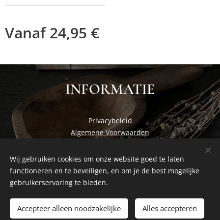
Vanaf
24,95
€
INFORMATIE
Privacybeleid
Algemene Voorwaarden
Wij gebruiken cookies om onze website goed te laten
functioneren en te beveiligen, en om je de best mogelijke
Cosiness at home by Studio Nadia
Cookies
gebruikerservaring te bieden.
Toevoegen aan de winkelwagen
Accepteer alleen noodzakelijke
Alles accepteren