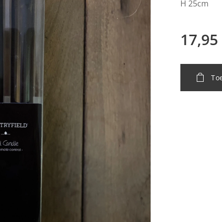
H 25cm
17,95
To