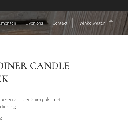
ementen
Over ons
Contact
Winkelwagen
DINER CANDLE
CK
arsen zijn per 2 verpakt met
diening.
: