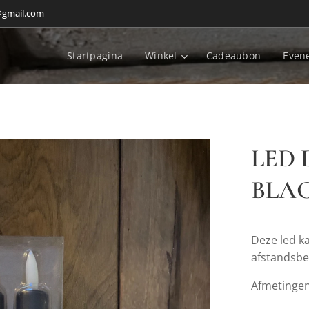
@gmail.com
Startpagina
Winkel
Cadeaubon
Even
LED 
BLA
Deze led ka
afstandsbe
Afmetingen