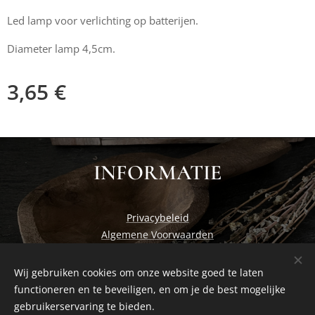
Led lamp voor verlichting op batterijen.
Diameter lamp 4,5cm.
3,65
€
INFORMATIE
Privacybeleid
Algemene Voorwaarden
Wij gebruiken cookies om onze website goed te laten
functioneren en te beveiligen, en om je de best mogelijke
Cosiness at home by Studio Nadia
Cookies
gebruikerservaring te bieden.