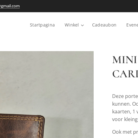
@gmail.com
Startpagina
Winkel
Cadeaubon
Even
MINI
CAR
Deze porte
kunnen. Oo
kaarten, 1 
voor kleing
Ook met pro