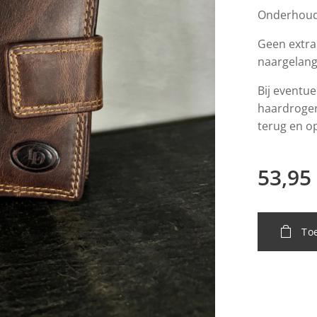
Onderhoud
Geen extra
naargelang
Bij eventue
haardroger 
terug en o
53,95
To