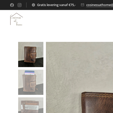
Gratis levering vanaf €75,-
cosinessathome