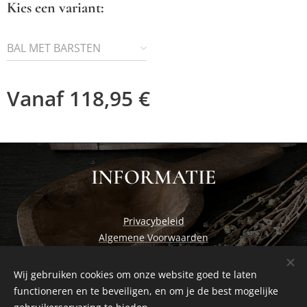
Kies een variant:
BAL MET BARSTEN
Vanaf
118,95
€
INFORMATIE
Privacybeleid
Algemene Voorwaarden
Wij gebruiken cookies om onze website goed te laten
functioneren en te beveiligen, en om je de best mogelijke
Cosiness at home by Studio Nadia
Cookies