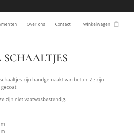
ementen
Over ons
Contact
Winkelwagen
 SCHAALTJES
schaaltjes zijn handgemaakt van beton. Ze zijn
 gecoat.
 ze zijn niet vaatwasbestendig.
cm
cm