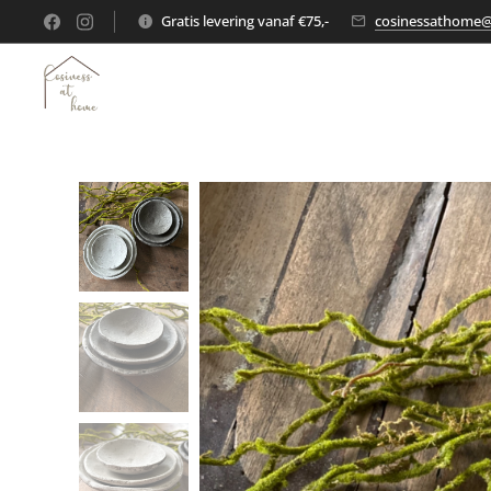
Gratis levering vanaf €75,-
cosinessathome