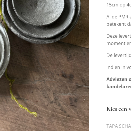
15cm op 
Al de PMR 
betekent da
Deze levert
moment en 
De leverti
Indien in v
Adviezen o
kandelare
Kies een v
TAPA SCHA