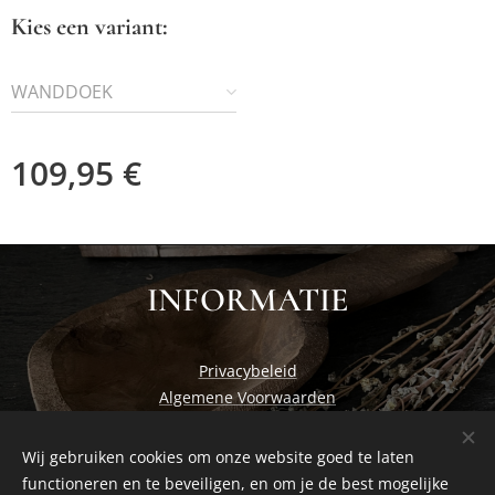
Kies een variant:
WANDDOEK
109,95
€
INFORMATIE
Privacybeleid
Algemene Voorwaarden
Wij gebruiken cookies om onze website goed te laten
functioneren en te beveiligen, en om je de best mogelijke
Cosiness at home by Studio Nadia
Cookies